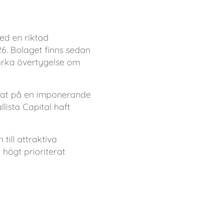
med en riktad
6. Bolaget finns sedan
starka övertygelse om
isat på en imponerande
lista Capital haft
 till attraktiva
 högt prioriterat