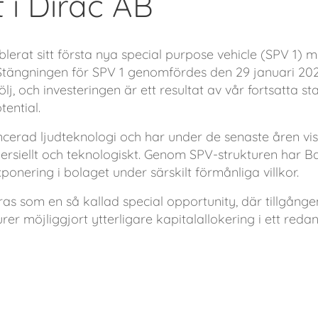
 i Dirac AB
ablerat sitt första nya special purpose vehicle (SPV 1) 
. Stängningen för SPV 1 genomfördes den 29 januari 202
ölj, och investeringen är ett resultat av vår fortsatta 
tential.
cerad ljudteknologi och har under de senaste åren v
rsiellt och teknologiskt. Genom SPV-strukturen har Bal
ponering i bolaget under särskilt förmånliga villkor.
eras som en så kallad
special opportunity
, där tillgången
rer möjliggjort ytterligare kapitalallokering i ett redan