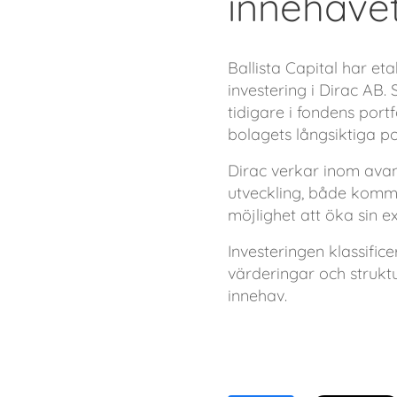
innehavet
Ballista Capital har et
investering i Dirac AB
tidigare i fondens portf
bolagets långsiktiga po
Dirac verkar inom avan
utveckling, både komme
möjlighet att öka sin ex
Investeringen klassific
värderingar och struktu
innehav.