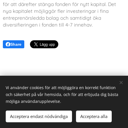
för att därefter stänga fonden för nytt kapital. Det
nya kapitalet möjliggör fler investeringar i fina
entreprenörsledda bolag och samtidigt öka
diversifieringen i fonden till 4-7 innehav.
Share
Vi använder cookies för att möjliggöra en korrekt funktion
och säkerhet på vår hemsida, och för att erbjuda dig bästa
möjliga användarupplevelse.
© 2024-2025 BALLISTA CAPITAL AB, Umeå | Stockholm
Acceptera endast nödvändiga
Acceptera alla
Cookies