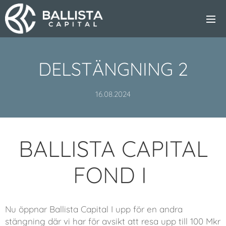
DELSTÄNGNING 2
16.08.2024
BALLISTA CAPITAL
FOND I
Nu öppnar Ballista Capital I upp för en andra
stängning där vi har för avsikt att resa upp till 100 Mkr